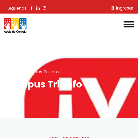
Ingresar
Siguenos:
Inicio
Campus Triunfo
Campus Triunfo