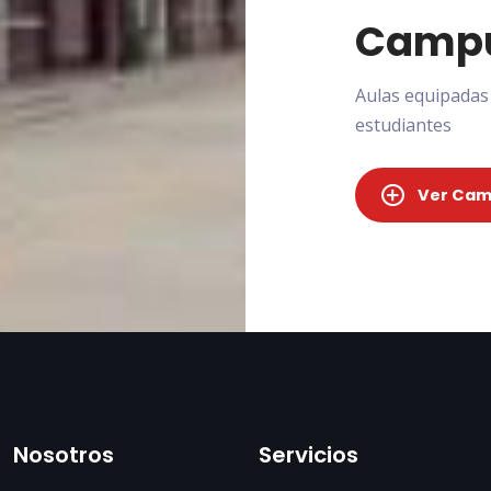
Campu
Aulas equipadas 
estudiantes
Ver Ca
Nosotros
Servicios